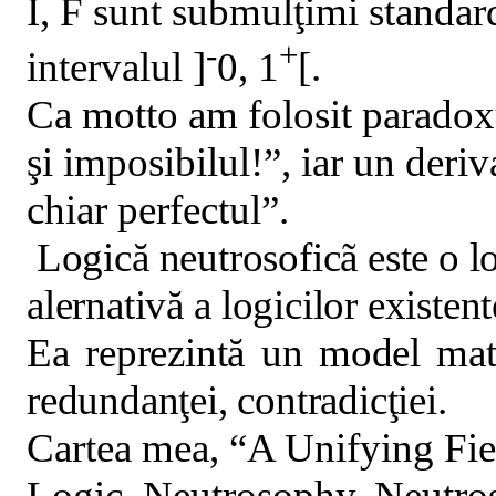
I, F sunt submulţimi standar
-
+
intervalul ]
0, 1
[.
Ca motto am folosit paradoxu
şi imposibilul!”, iar un deriv
chiar perfectul”.
Logic
ă
neutrosoficã este o l
alernativ
ă
a logicilor existent
Ea reprezint
ă
un model matem
redundanţei, contradicţiei.
Cartea mea, “A Unifying Fie
Logic. Neutrosophy, Neutro