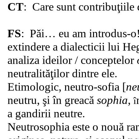
CT
:
Care sunt contribuţiile
FS
:
Păi
… eu am introdus-o
extindere a dialecticii lui He
analiza ideilor / conceptelor
neutralităţilor dintre ele.
Etimologic, neutro-sofia [
ne
neutru, şi în greacă
sophia
,
î
a gandirii neutre.
Neutrosophia este o nouă ram