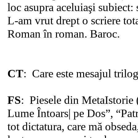
loc asupra aceluiaşi subiect: 
L-am vrut drept o scriere tot
Roman în roman. Baroc.
CT
:
Care
este mesajul trilog
FS
:
Piesele
din MetaIstorie
Lume Întoars
|
pe Dos”, “Patr
tot dictatura, care mă obseda