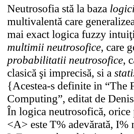
Neutrosofia stă la baza
logic
multivalentă care generalize
mai exact logica fuzzy intuiţ
multimii neutrosofice
, care 
probabilitatii neutrosofice
, 
clasică şi imprecisă, si a
stat
{Acestea-s definite in “The 
Computing”
, editat de
Denis
În logica neutrosofică, orice
<A> este T% adevărată, I% n