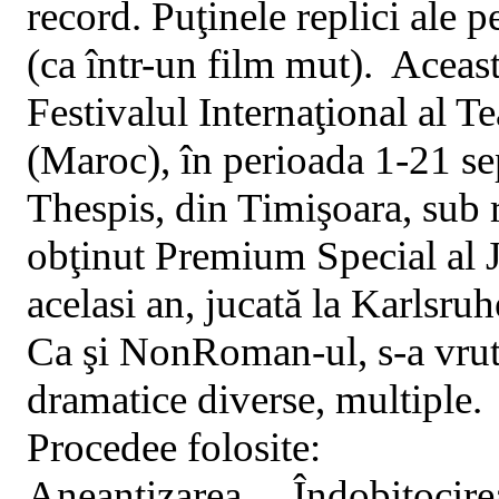
record. Puţinele replici ale p
(ca într-un film mut).
Aceast
Festivalul Internaţional al T
(Maroc), în perioada 1-21 se
Thespis, din Timişoara, sub r
obţinut Premium Special al J
acelasi an, jucată la Karlsru
Ca şi NonRoman-ul, s-a vrut
dramatice diverse, multiple.
Procedee folosite:
Aneantizarea… Îndobitocirea