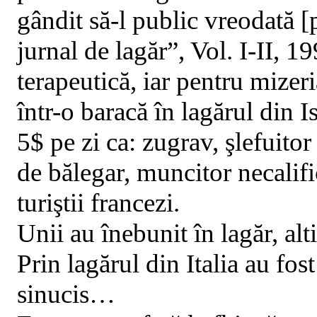
gândit să-l public vreodată [p
jurnal de lagăr”, Vol. I-II, 1
terapeutică, iar pentru mizer
într-o baracă în lagărul din
5$ pe zi ca: zugrav, şlefuito
de bălegar, muncitor necalific
turiştii francezi.
Unii au înebunit în lagăr, al
Prin lagărul din Italia au fos
sinucis…