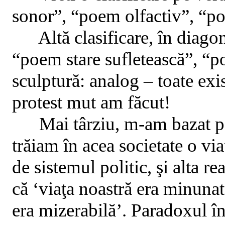
sonor”, “poem olfactiv”, “po
Altă clasificare, în diag
“poem stare sufletească”, “p
sculptură: analog – toate exi
protest mut am făcut!
Mai târziu, m-am bazat p
trăiam în acea societate o vi
de sistemul politic, şi alta r
că ‘viaţa noastră era minunată
era mizerabilă’. Paradoxul î