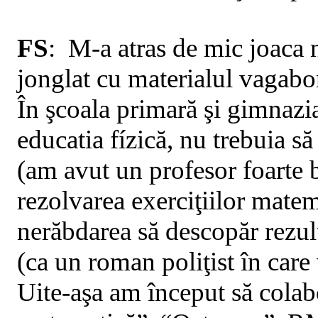
FS
:
M
-a atras de mic joaca
jonglat cu materialul vagabon
În şcoala primară şi gimnazi
educatia fízică, nu trebuia s
(am avut un profesor foarte 
rezolvarea exerciţiilor mate
nerăbdarea să descopăr rezul
(ca un roman poliţist în care 
Uite-aşa am început să colabo