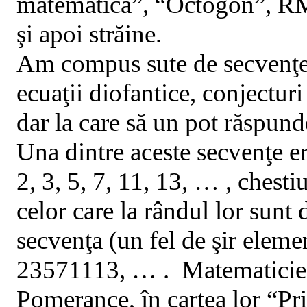
matematică”, “Octogon”, RMT
şi apoi străine.
Am compus sute de secvenţe 
ecuaţii diofantice, conjecturi
dar la care să un pot răspund
Una dintre aceste secvenţe 
2, 3, 5, 7, 11, 13
, …
, chesti
celor care la rândul lor sunt
secvenţa (un fel de şir eleme
23571113
, …
.
Matematicien
Pomerance, în cartea lor “
Pr