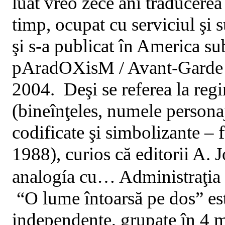
luat vreo zece ani traducere
timp, ocupat cu serviciul şi 
şi s-a publicat în America sub
pAradOXisM / Avant-Garde P
2004.
Deşi se referea la reg
(bineînţeles, numele personaj
codificate şi simbolizante – f
1988), curios că editorii A.
analogía cu… Administraţia 
“O lume întoarsă pe dos” est
independente, grupate în 4 