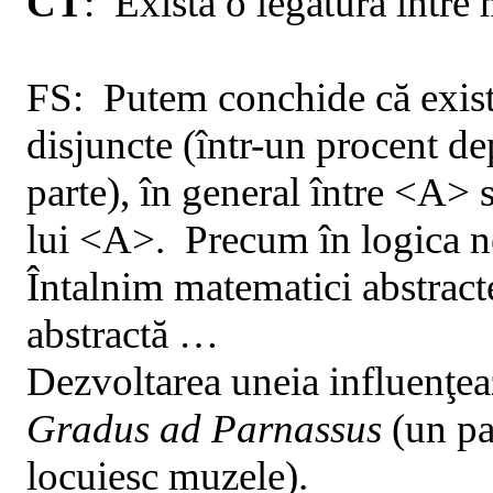
CT
:
Există
o legatură între 
FS
:
Putem
conchide că există
disjuncte (într-un procent de
parte), în general între <A> 
lui <A>.
Precum în logica n
Întalnim matematici abstract
abstractă …
Dezvoltarea uneia influenţea
Gradus ad Parnassus
(un pa
locuiesc muzele).