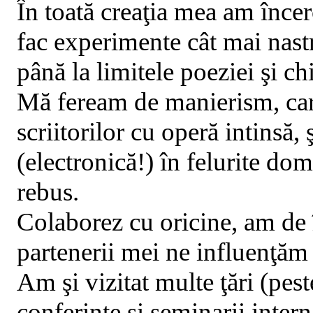
În toată creaţia mea am încerc
fac experimente cât mai nas
până la limitele poeziei şi ch
Mă feream de manierism, care
scriitorilor cu operă intinsă,
(electronică!) în felurite domen
rebus.
Colaborez cu oricine, am de î
partenerii mei ne influenţăm
Am şi vizitat multe ţări (peste
conferinţe şi seminarii inte