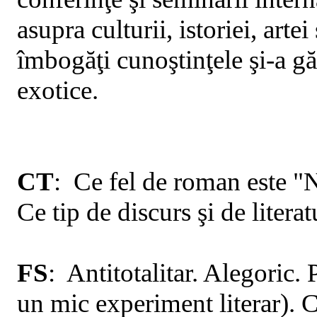
asupra culturii, istoriei, art
îmbogăţi cunoştinţele şi-a găs
exotice.
CT
:
Ce
fel de roman este 
Ce
tip
de discurs şi de litera
FS
:
Antitotalitar
. Alegoric. P
un mic experiment literar). C