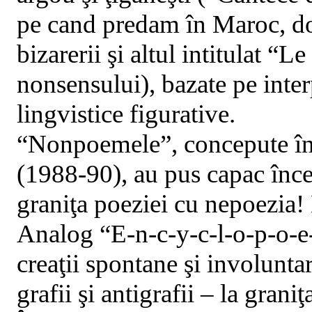
pe cand predam în Maroc, do
bizarerii şi altul intitulat “
nonsensului), bazate pe inter
lingvistice figurative.
“Nonpoemele”, concepute în l
(1988-90), au pus capac încer
graniţa poeziei cu nepoezia!
Analog “E-n-c-y-c-l-o-p-o-e-t
creaţii spontane şi involunta
grafii şi antigrafii – la graniţ