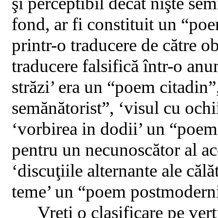
şi perceptibil decat nişte sem
fond, ar fi constituit un “poe
printr-o traducere de către ob
traducere falsifică într-o an
străzi’ era un “poem citadin
semănătorist”, ‘visul cu ochi
‘vorbirea in dodii’ un “poem
pentru un necunoscător al ace
‘discuţiile alternante ale călă
teme’ un “poem postmodernis
Vreti o clasificare pe ve