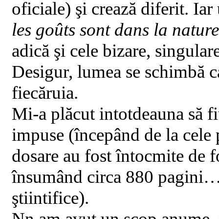
oficiale) şi crează diferit. I
les goûts sont dans la nature
adică şi cele bizare, singulare
Desigur, lumea se schimbă ca
fiecăruia.
Mi-a plăcut intotdeauna să f
impuse (începând de la cele po
dosare au fost întocmite de f
însumând circa 880 pagini… p
ştiintifice).
Nn am avut un scop anume, pr