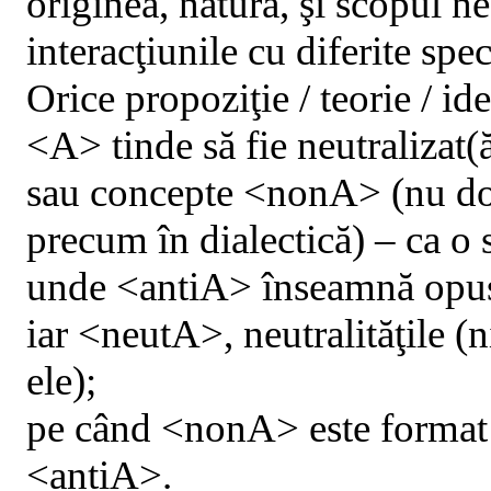
originea, natura, şi scopul ne
interacţiunile cu diferite spec
Orice propoziţie / teorie / id
<A> tinde să fie neutralizat(ă
sau concepte <nonA> (nu do
precum în dialectică) – ca o s
unde <antiA> înseamnă opus
iar <neutA>, neutralităţile (n
ele);
pe
când <nonA> este format 
<antiA>.