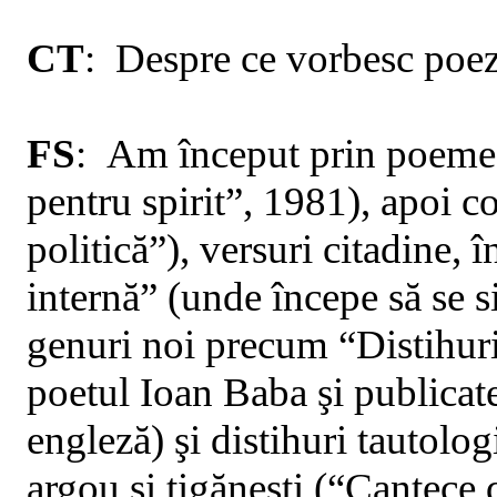
CT
:
Despre
ce vorbesc poez
FS
:
Am
început prin poeme
pentru spirit”, 1981), apoi co
politică”), versuri citadine,
internă” (unde începe să se s
genuri noi precum “Distihuri
poetul Ioan Baba şi publicat
engleză) şi distihuri tautolog
argou şi ţigăneşti (“Cantece