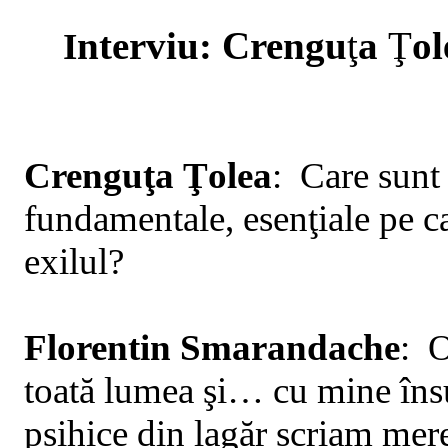
nterviu: Crengu
ţ
a
Ţ
o
I
Crenguţa Ţolea
:
Care sunt 
fundamentale, esenţiale pe car
exilul?
Florentin Smarandache
:
toată lumea şi… cu mine în
psihice din lagăr scriam mere