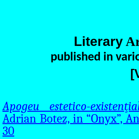
Literary
Ar
published in var
[V
Apogeu estetico-existenţi
Adrian Botez, in “Onyx”, An 
30