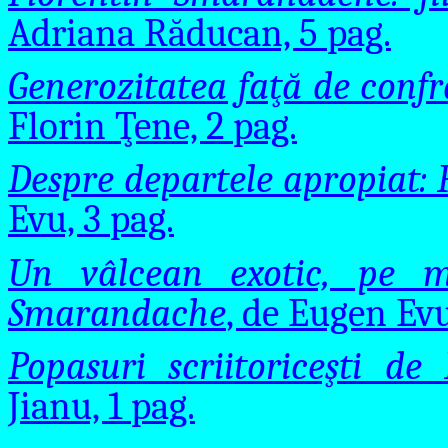
Adriana Răducan, 5 pag.
Generozitatea faţă de confr
Florin Ţene, 2 pag.
Despre departele apropiat:
Evu, 3 pag.
Un vâlcean exotic, pe me
Smarandache
, de Eugen Evu
Popasuri scriitoriceşti d
Jianu, 1 pag.