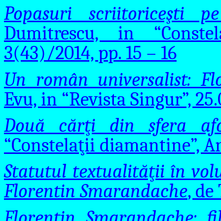
Popasuri scriitoriceşti 
Dumitrescu, in “Conste
3(43)/2014, pp. 15 – 16
Un român universalist: F
Evu, in “Revista Singur”, 25.
Două cărţi din sfera afo
“Constelaţii diamantine”, An
Statutul textualităţii în vo
Florentin Smarandache
, de
Florentin Smarandache: fil