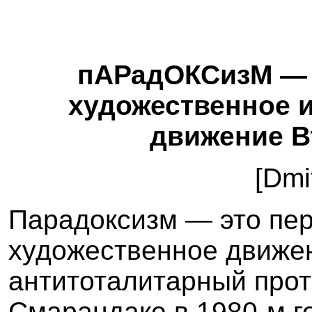
пАРадОКСизМ — 
художественное 
движение В
[Dmi
Парадоксизм — это пер
художественное движен
антитоталитарный про
Смарандаке в 1980-м г