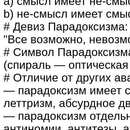
a
) смысл имеет не-смы
b
) не-смысл имеет смы
#
Девиз Парадоксизма
:
"
Все возможно
,
невозм
# Символ Парадоксизм
(спираль — оптическая
# Отличие от других а
— парадоксизм имеет с
леттризм, абсурдное д
— парадоксизм отдельн
антиномии, антитезы, а