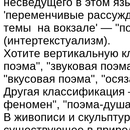
несведущего в этом язы
'переменчивые рассуж
темы на вокзале' — "п
(интертекстуализм).
Хотите вертикальную 
поэма", "звуковая поэм
"вкусовая поэма", "ося
Другая классификация 
феномен", "поэма-душа
В живописи и скульпту
существующее в природ