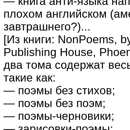
— книга анти-языка на
плохом английском (ам
завтрашнего?)...
[Из книги:
NonPoems
,
b
Publishing House
,
Phoen
два тома содержат вес
такие как:
— поэмы без стихов;
— поэмы без поэм;
— поэмы-черновики;
— зарисовки-поэмы;