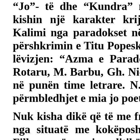
“Jo”- të dhe “Kundra” n
kishin një karakter krij
Kalimi nga paradokset 
përshkrimin e Titu Popesku
lëvizjen: “Azma e Parado
Rotaru, M. Barbu, Gh. Ni
në punën time letrare. N
përmbledhjet e mia jo poet
Nuk kisha dikë që të me 
nga situatë me kokëposh