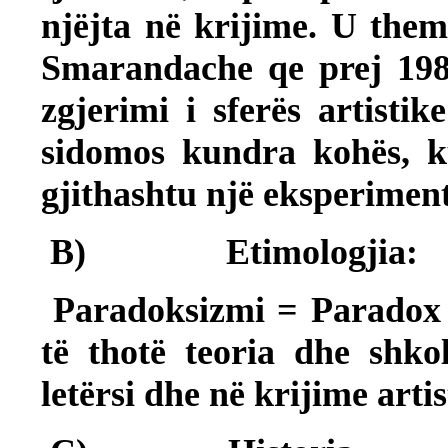
njëjta në krijime. U the
Smarandache qe prej 1980
zgjerimi i sferës artistik
sidomos kundra kohës, ku
gjithashtu një eksperimen
B)
Etimologjia:
Paradoksizmi = Paradox +
të thotë teoria dhe shko
letërsi dhe në krijime artis