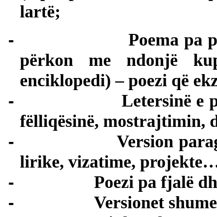
lartë;
-
Poema pa p
përkon me ndonjë kup
enciklopedi) – poezi që ek
-
Letersinë e 
fëlliqësinë, mostrajtimin, 
-
Version parag
lirike, vizatime, projekte
-
Poezi pa fjalë d
-
Versionet shume 