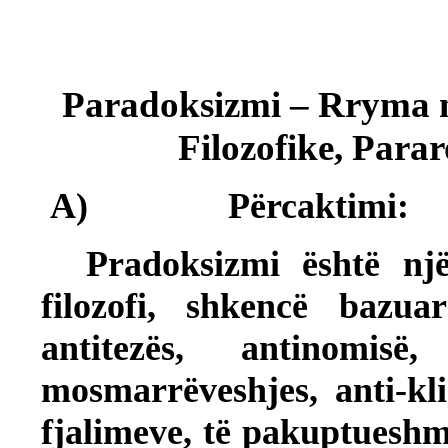
Paradoksizmi – Rryma më
Filozofike, Parar
A)
Përcaktimi:
Pradoksizmi është një l
filozofi, shkencë bazu
antitezës, antinomisë,
mosmarrëveshjes, anti-kli
fjalimeve, të pakuptueshm