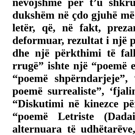
nevojshme për t’u shkr
dukshëm në çdo gjuhë më 
letër, që, në fakt, prez
deformuar, rezultat i një 
dhe një përkthimi të fal
rrugë” ishte një “poemë e 
“poemë shpërndarjeje”,
poemë surrealiste”, ‘fjal
“Diskutimi në kinezce pë
“poemë Letriste (Dadai
alternuara të udhëtarëve