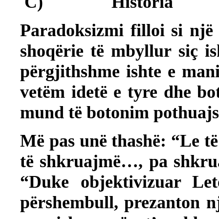
C)
Historia
Paradoksizmi filloi si një
shoqërie të mbyllur siç 
përgjithshme ishte e mani
vetëm idetë e tyre dhe b
mund të botonim pothuajse
Më pas unë thashë: “Le të 
të shkruajmë…, pa shkruar
“Duke objektivizuar Let
përshembull, prezanton nj