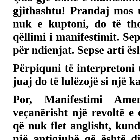
gjithashtu! Prandaj mos u
nuk e kuptoni, do të tho
qëllimi i manifestimit. Se
për ndienjat. Sepse arti ë
Përpiquni të interpretoni
juaj do të lulëzojë si një k
Por, Manifestimi Amer
veçanërisht një revoltë e
që nuk flet anglisht, kun
një antigjuhë që është d