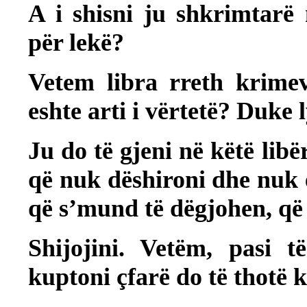
A i shisni ju shkrimtarë
për lekë?
Vetem libra rreth krimev
eshte arti i vërtetë? Duke
Ju do të gjeni në këtë lib
që nuk dëshironi dhe nuk 
që s’mund të dëgjohen, që
Shijojini. Vetëm, pasi t
kuptoni çfarë do të thotë 