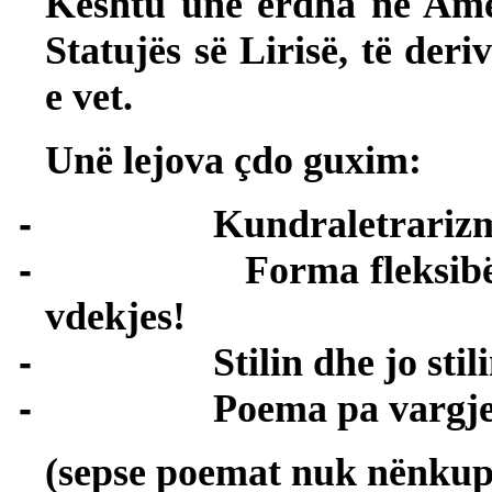
Kështu unë erdha në Amer
Statujës së Lirisë, të der
e vet.
Unë lejova çdo guxim:
-
Kundraletrarizm
-
Forma fleksibël
vdekjes!
-
Stilin dhe jo stil
-
Poema pa vargj
(sepse poemat nuk nënkupt