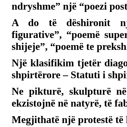
ndryshme” një “poezi post
A do të dëshironit nj
figurative”, “poemë supe
shijeje”, “poemë te preks
Një klasifikim tjetër di
shpirtërore – Statuti i shp
Ne pikturë, skulpturë n
ekzistojnë në natyrë, të f
Megjithatë një protestë të