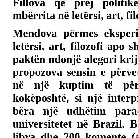
Fillova që prej politik
mbërrita në letërsi, art, f
Mendova përmes eksperim
letërsi, art, filozofi apo 
paktën ndonjë alegori kri
propozova sensin e përve
në një kuptim të përs
kokëposhtë, si një inter
bëra një udhëtim para
universitetet në Brazil.
B
libra dhe 200 komente (a