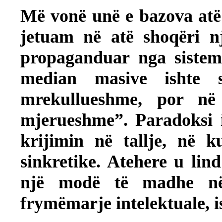
Më vonë unë e bazova atë
jetuam në atë shoqëri n
propaganduar nga sistemi
median masive ishte s
mrekullueshme, por në 
mjerueshme”. Paradoksi 
krijimin në tallje, në 
sinkretike. Atehere u lin
një modë të madhe në
frymëmarje intelektuale, 