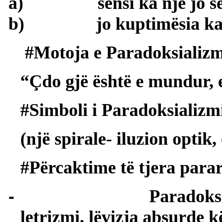
a)
sensi ka një jo s
b)
jo kuptimësia ka
#Motoja e Paradoksializm
“Çdo gjë është e mundur,
#Simboli i Paradoksializmi
(një spirale- iluzion optik,
#Përcaktime të tjera parar
-
Paradoks
letrizmi, lëvizja absurde k