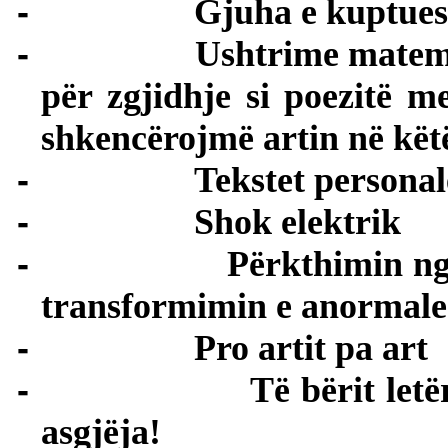
-
Gjuha e kuptue
-
Ushtrime matema
për zgjidhje si poezitë 
shkencërojmë artin në këtë
-
Tekstet personal
-
Shok elektrik
-
Përkthimin n
transformimin e anormale
-
Pro artit pa art
-
Të bërit letë
asgjëja!