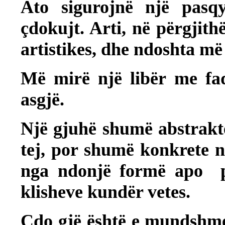
Ato sigurojnë një pasqy
çdokujt. Arti, në përgjithë
artistikes, dhe ndoshta m
Më mirë një libër me faq
asgjë.
Një gjuhë shumë abstrakt
tej, por shumë konkrete në
nga ndonjë formë apo p
klisheve kundër vetes.
Çdo gjë është e mundshm