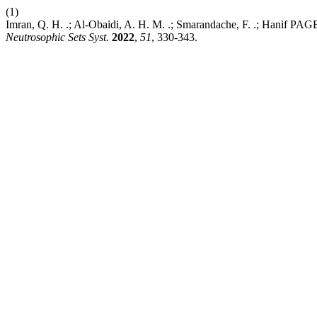
(1)
Imran, Q. H. .; Al-Obaidi, A. H. M. .; Smarandache, F. .; Hanif P
Neutrosophic Sets Syst.
2022
,
51
, 330-343.