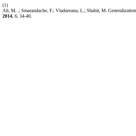
(1)
Ali, M. .; Smarandache, F.; Vladareanu, L.; Shabir, M. Generalizatio
2014
,
6
, 34-40.