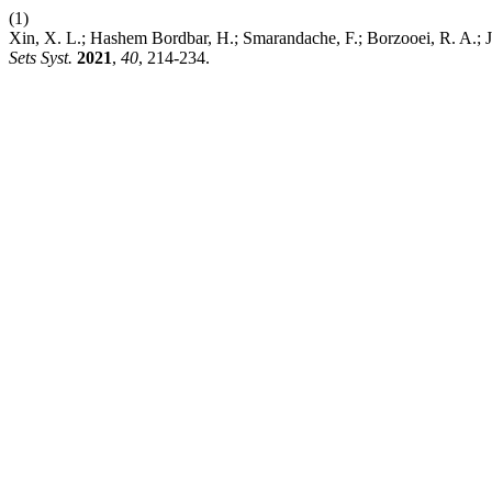
(1)
Xin, X. L.; Hashem Bordbar, H.; Smarandache, F.; Borzooei, R. A.; J
Sets Syst.
2021
,
40
, 214-234.